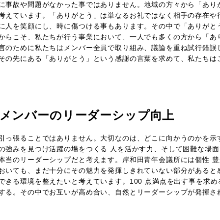
に事故や問題がなかった事ではありません。地域の方々から「あり
考えています。「ありがとう」は単なるお礼ではなく相手の存在や
に人を笑顔にし、時に傷つける事もあります。その中で「ありがと
からこそ、私たちが行う事業において、一人でも多くの方から「あ
言のために私たちはメンバー全員で取り組み、議論を重ね試行錯誤
その先にある「ありがとう」という感謝の言葉を求めて、私たちは
のメンバーのリーダーシップ向上
引っ張ることではありません。大切なのは、どこに向かうのかを示
の強みを見つけ活躍の場をつくる 人を活かす力、そして困難な場
本当のリーダーシップだと考えます。岸和田青年会議所には個性 
おいても、まだ十分にその魅力を発揮しきれていない部分があると
きる環境を整えたいと考えています。100 点満点を出す事を求め
する。その中でお互いが高め合い、自然とリーダーシップが発揮さ