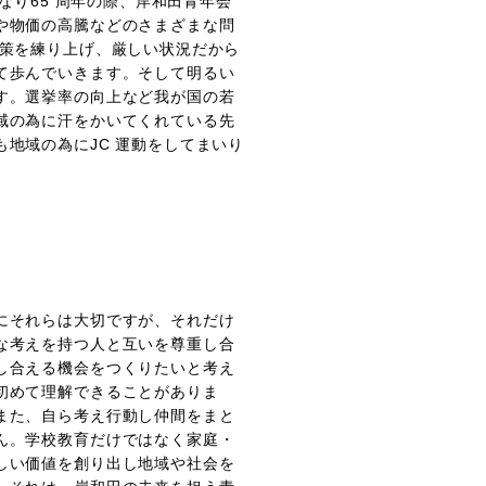
なり65 周年の際、岸和田青年会
や物価の高騰などのさまざまな問
開策を練り上げ、厳しい状況だから
て歩んでいきます。そして明るい
す。選挙率の向上など我が国の若
域の為に汗をかいてくれている先
地域の為にJC 運動をしてまいり
にそれらは大切ですが、それだけ
な考えを持つ人と互いを尊重し合
し合える機会をつくりたいと考え
初めて理解できることがありま
また、自ら考え行動し仲間をまと
ん。学校教育だけではなく家庭・
しい価値を創り出し地域や社会を