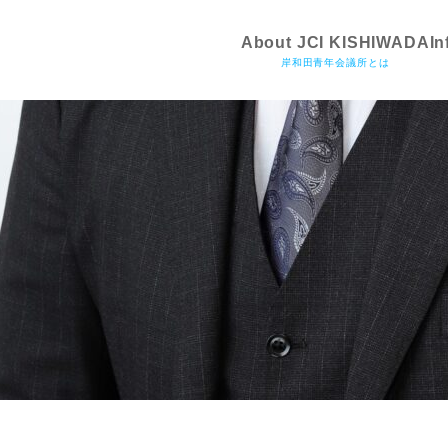
About JCI KISHIWADA
In
岸和田青年会議所とは