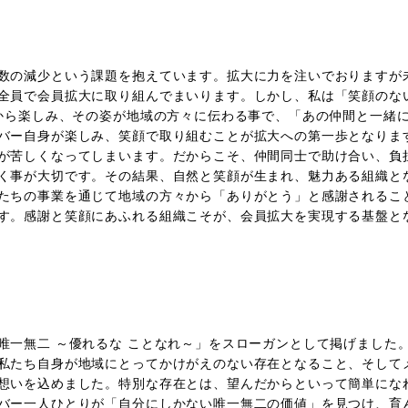
数の減少という課題を抱えています。拡大に力を注いでおりますが
全員で会員拡大に取り組んでまいります。しかし、私は「笑顔のな
心から楽しみ、その姿が地域の方々に伝わる事で、「あの仲間と一緒
バー自身が楽しみ、笑顔で取り組むことが拡大への第一歩となりま
が苦しくなってしまいます。だからこそ、仲間同士で助け合い、負
く事が大切です。その結果、自然と笑顔が生まれ、魅力ある組織と
たちの事業を通じて地域の方々から「ありがとう」と感謝されるこ
す。感謝と笑顔にあふれる組織こそが、会員拡大を実現する基盤と
一無二 ～優れるな ことなれ～」をスローガンとして掲げました
私たち自身が地域にとってかけがえのない存在となること、そして
想いを込めました。特別な存在とは、望んだからといって簡単にな
バー一人ひとりが「自分にしかない唯一無二の価値」を見つけ、育