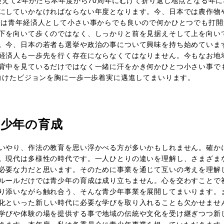
えて2年がたち本年度から70周年にむけて折り返し地点となる年に
にしていかなければならない年度となります。今、日本では農作物
々は青年経済人として小さい事からでも良いので何かひとつでも打
下を向いて歩くのではなく、しっかりと前を見据えそして上を向い
。今、日本の若者も選挙や政治の事について興味を持ち始めていま
経済人も一歩先を行く存在にならなくてはなりません。今もなお地
背中を見ているだけではなく一緒に汗をかき何かひとつ小さい事でも
に向けたビジョンを胸に一歩一歩着実に邁進してまいります。
青少年の育成
いやり、作法の教育を思い浮かべる方が多いかもしれません。確か
。現代は多様性の時代です。一人ひとりの違いを理解し、さまざま
必要な力だと思います。そのために事業を通じて互いの考えを理解
ルールだけでは青少年の育成は成り立ちません。心を交わすことで
り添いながら触れ合う、そんな青少年事業を展開してまいります。
化といった新しい時代に必要な学びを取り入れることも欠かせませ
学びや体験の場を提供する事で地域の伝統や文化を受け継ぎつつ新