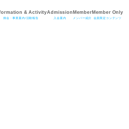
formation & Activity
Admission
Member
Member Only
例会・事業案内/活動報告
入会案内
メンバー紹介
会員限定コンテンツ