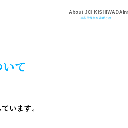
About JCI KISHIWADA
In
岸和田青年会議所とは
ついて
しています。